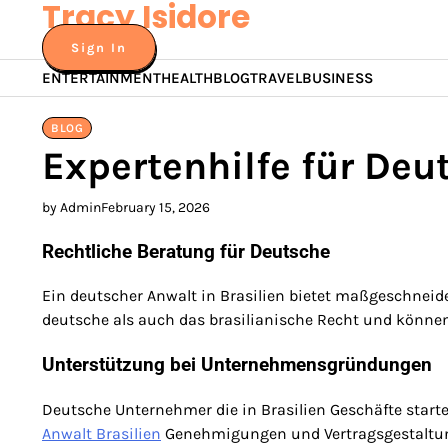
Tracy Isidore
Skip
to
Sign In
content
ENTERTAINMENT
HEALTH
BLOG
TRAVEL
BUSINESS
BLOG
Expertenhilfe für Deu
by Admin
February 15, 2026
Rechtliche Beratung für Deutsche
Ein deutscher Anwalt in Brasilien bietet maßgeschneid
deutsche als auch das brasilianische Recht und können
Unterstützung bei Unternehmensgründungen
Deutsche Unternehmer die in Brasilien Geschäfte starte
Anwalt Brasilien
Genehmigungen und Vertragsgestaltun