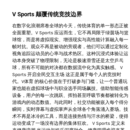
V Sports 颠覆传统竞技边界
在数字化浪潮席卷全球的今天，传统体育的单一形态正被
全面重塑。V Sports 应运而生，它不再局限于绿茵场与篮
球馆，而是将虚拟现实、增强现实与高性能计算融入每一
帧对抗。观众不再是被动的旁观者，他们可以通过定制化
视角追踪运动员的心率与战术热区。这种沉浸式体验让运
动本身突破了物理限制，无论是极速滑雪还是太空乒乓
球，所有不可能的对决都在数据流中化为真实触感。 V
Sports 开启全民交互主场 这正是属于每个人的竞技时
代。V体育 的核心价值在于打破参与门槛，让一个普通玩
家也能在虚拟球场中与职业选手同场飙技。借助智能传感
设备，用户的每一次跳跃、挥拍甚至呼吸节奏都被转化为
游戏内的动态数值。与此同时，社交功能被嵌入每个得分
瞬间，实时弹幕与虚拟掌声从全球各个角落涌入赛场。技
术不再是冰冷的工具，而是连接热情与汗水的桥梁，使得
运动变成了一场没有边界的集体狂欢。 V Sports 定义未