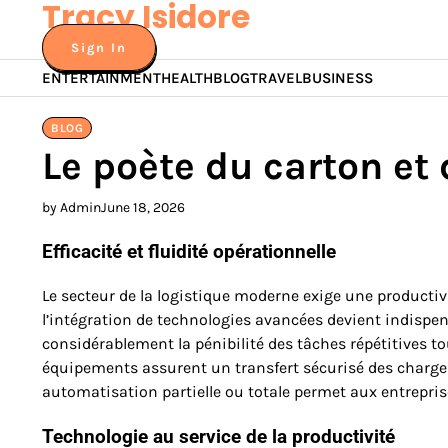
Tracy Isidore
Skip
to
Sign In
content
ENTERTAINMENT
HEALTH
BLOG
TRAVEL
BUSINESS
BLOG
Le poète du carton et
by Admin
June 18, 2026
Efficacité et fluidité opérationnelle
Le secteur de la logistique moderne exige une producti
l’intégration de technologies avancées devient indispen
considérablement la pénibilité des tâches répétitives 
équipements assurent un transfert sécurisé des charge
automatisation partielle ou totale permet aux entrepri
Technologie au service de la productivité