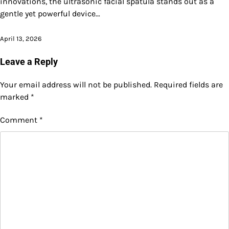
innovations, the ultrasonic facial spatula stands out as a
gentle yet powerful device…
April 13, 2026
Leave a Reply
Your email address will not be published.
Required fields are
marked
*
Comment
*