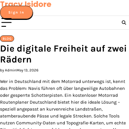
Tracy Isidore
Skip
to
Sign In
content
BLOG
Die digitale Freiheit auf zwei
Rädern
by Admin
May 13, 2026
Wer in Deutschland mit dem Motorrad unterwegs ist, kennt
das Problem: Navis führen oft über langweilige Autobahnen
oder gesperrte Schotterpisten. Ein kostenloser Motorrad
Routenplaner Deutschland bietet hier die ideale Lösung –
speziell angepasst an kurvenreiche Landstraßen,
atemberaubende Pässe und legale Strecken. Solche Tools
nutzen Community-Daten und Topografie-Karten, um echte